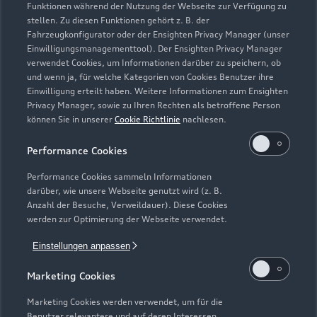
Funktionen während der Nutzung der Webseite zur Verfügung zu
stellen. Zu diesen Funktionen gehört z. B. der
Fahrzeugkonfigurator oder der Ensighten Privacy Manager (unser
Einwilligungsmanagementtool). Der Ensighten Privacy Manager
Zurück nach oben
verwendet Cookies, um Informationen darüber zu speichern, ob
und wenn ja, für welche Kategorien von Cookies Benutzer ihre
Einwilligung erteilt haben. Weitere Informationen zum Ensighten
Modelle
Privacy Manager, sowie zu Ihren Rechten als betroffene Person
können Sie in unserer
Cookie Richtlinie
nachlesen.
Kaufen & leasen
Alle Modelle
Performance Cookies
Modelle vergleichen
Service & Zubehör
Performance Cookies sammeln Informationen
Neuwagensuche
darüber, wie unsere Webseite genutzt wird (z. B.
Elektromodelle
Anzahl der Besuche, Verweildauer). Diese Cookies
Gebrauchtwagensuche
Support
werden zur Optimierung der Webseite verwendet.
Saisonale Angebote
Plug-in-Hybride
Gebrauchtwagen
Einstellungen anpassen
Audi Services
Über Audi
Kundenservice
Finanzierung
Marketing Cookies
Garantie
Händlersuche
Aktionen & Angebote
Unternehmen
Marketing Cookies werden verwendet, um für die
Audi digital services
Benutzer relevantere und auf deren Interessen