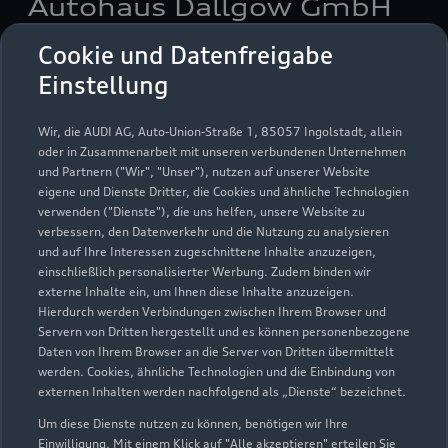
Autohaus Dallgow GmbH
Cookie und Datenfreigabe
Servicepartner
e-tron
Einstellung
Wir, die AUDI AG, Auto-Union-Straße 1, 85057 Ingolstadt, allein
oder in Zusammenarbeit mit unseren verbundenen Unternehmen
und Partnern ("Wir", "Unser"), nutzen auf unserer Website
eigene und Dienste Dritter, die Cookies und ähnliche Technologien
verwenden ("Dienste"), die uns helfen, unsere Website zu
verbessern, den Datenverkehr und die Nutzung zu analysieren
und auf Ihre Interessen zugeschnittene Inhalte anzuzeigen,
einschließlich personalisierter Werbung. Zudem binden wir
externe Inhalte ein, um Ihnen diese Inhalte anzuzeigen.
Hierdurch werden Verbindungen zwischen Ihrem Browser und
Servern von Dritten hergestellt und es können personenbezogene
Daten von Ihrem Browser an die Server von Dritten übermittelt
Wilmsstraße 120
werden. Cookies, ähnliche Technologien und die Einbindung von
14624 Dallgow
externen Inhalten werden nachfolgend als „Dienste“ bezeichnet.
Um diese Dienste nutzen zu können, benötigen wir Ihre
03322 50500
Einwilligung. Mit einem Klick auf "Alle akzeptieren" erteilen Sie