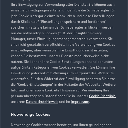
Ihre Einwilligung zur Verwendung aller Dienste. Sie können auch
info@autohaus-dallgow.de
einzelne Einwilligungen erteilen, indem Sie die Schieberegler für
jede Cookie-Kategorie einzeln anklicken und diese Einstellungen
durch Klicken auf "Einstellungen speichern und fortfahren"
Kontaktdaten herunterladen
speichern. Falls Sie keinen der Schieberegler anklicken, werden
nur die notwendigen Cookies (z. B. der Ensighten Privacy
Manager, unser Einwilligungsmanagementtool) verwendet. Sie
sind nicht gesetzlich verpflichtet, in die Verwendung von Cookies
einzuwilligen, aber wenn Sie Ihre Einwilligung nicht erteilen,
Öffnungszeiten
können Sie bestimmte unserer Dienste möglicherweise nicht
nutzen. Sie können Ihre Cookie-Einstellungen anhand der unten
aufgeführten Kategorien von Cookies verwalten. Sie können Ihre
Service
Einwilligung jederzeit mit Wirkung zum Zeitpunkt des Widerrufs
widerrufen. Für den Widerruf der Einwilligung beachten Sie bitte
Geschlossen
,
öffnet am
Montag 06:00
die "Cookie-Einstellungen" in der Fußzeile der Webseite. Weitere
Informationen sowie konkrete Hinweise zur Verwendung Ihrer
personenbezogenen Daten finden Sie in unserer
Cookie Richtlinie
,
Montag - Freitag
06:00 - 18:00
unserem
Datenschutzhinweis
und im
Impressum
.
Samstag
09:00 - 13:00
Notwendige Cookies
Sonntag
Geschlossen
Notwendige Cookies werden benötigt, um Ihnen grundlegende